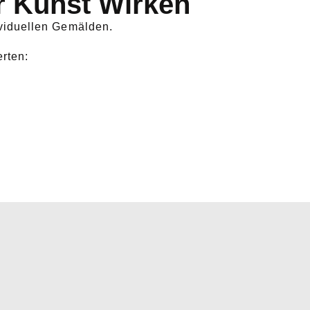
r Kunst Wirken
viduellen Gemälden.
rten: