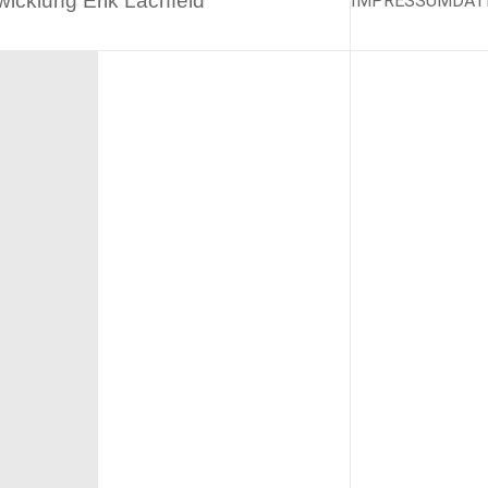
twicklung
Erik Lachfeld
IMPRESSUM
DAT