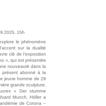
09.2025, 15h
explore le phénomène
l’accent sur la dualité
uvre clé de l’exposition
o », qui est présentée
 une nouveauté dans la
’à présent abonné à la
s, le jeune homme de 29
ière grande sculpture,
œuvres « Der stumme
Edvard Munch, Höller a
 pandémie de Corona –