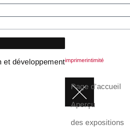
imprimer
intimité
n et développement
Page d’accueil
Aperçu
des expositions